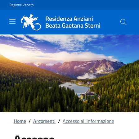
Vai al contenuto principale
Vai al footer
Regione Veneto
Residenza Anziani
Beata Gaetana Sterni
Home
/
Argomenti
/
Accesso all'informazione