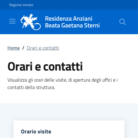
Vai al contenuto principale
Vai al footer
Regione Veneto
Residenza Anziani
Beata Gaetana Sterni
Home
/
Orari e contatti
Orari e contatti
Visualizza gli orari delle visite, di apertura degli uffici e i
contatti della struttura.
Orario visite