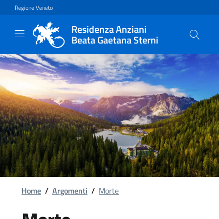
Vai al contenuto principale
Vai al footer
Regione Veneto
Residenza Anziani
Beata Gaetana Sterni
Home
/
Argomenti
/
Morte