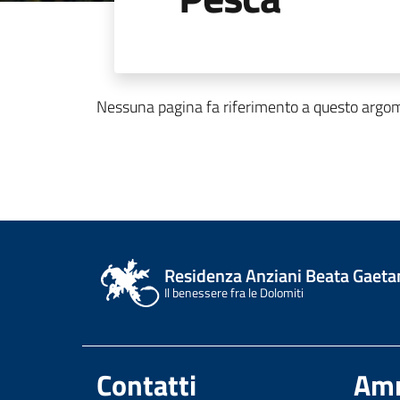
Nessuna pagina fa riferimento a questo argo
Residenza Anziani Beata Gaeta
Il benessere fra le Dolomiti
Contatti
Amm